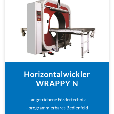
Horizontalwickler
WRAPPY N
- angetriebene Fördertechnik
- programmierbares Bedienfeld