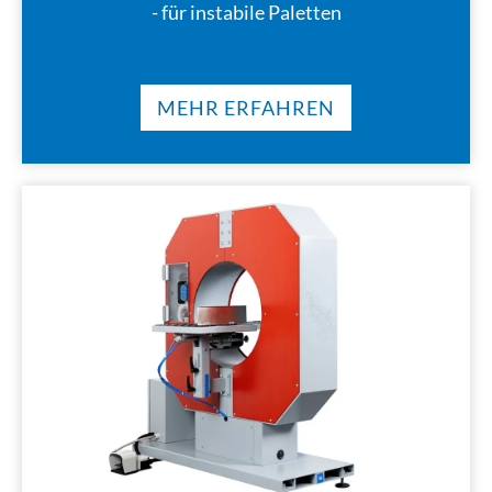
- für instabile Paletten
MEHR ERFAHREN