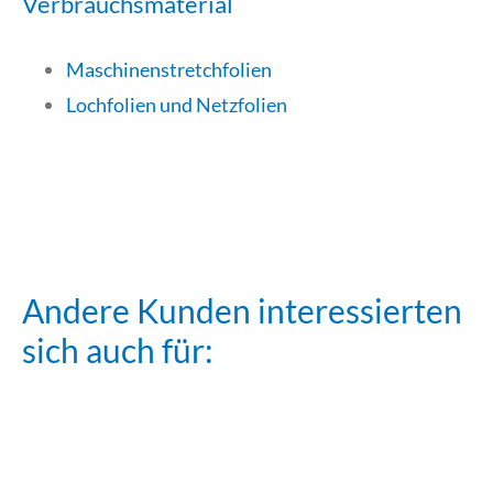
Verbrauchsmaterial
Maschinenstretchfolien
Lochfolien und Netzfolien
Andere Kunden interessierten
sich auch für:
Stretchwickler
Stretchwickler
PSE 3500
Stretchwickler
PSE 2500
PSE 3700