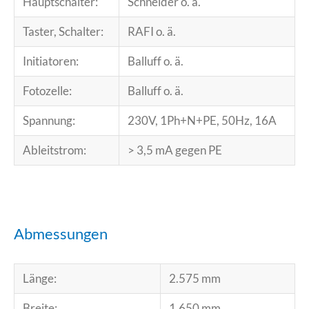
Hauptschalter:
Schneider o. ä.
Taster, Schalter:
RAFI o. ä.
Initiatoren:
Balluff o. ä.
Fotozelle:
Balluff o. ä.
Spannung:
230V, 1Ph+N+PE, 50Hz, 16A
Ableitstrom:
> 3,5 mA gegen PE
Abmessungen
Länge:
2.575 mm
Breite:
1.650 mm